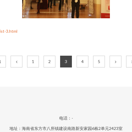
t-3.html
1
1
2
3
4
5
电话：-
地址：海南省东方市八所镇建设南路新安家园6栋2单元2423室